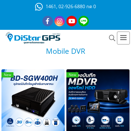
1461, 02-926-6880 กด 0
Mobile DVR
New
New