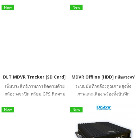
ผลกระทบให้กิดอุบัติเหตุต่างๆ ทั้ง
รุ่น MCR-712-บันทึกหน้า-หลังหรือ
New
New
จากความเหน็ดเหนื่อยเมื่อยล้า
ภายในรถได้ เหมาะ สำหรับรถ
อ่อนเพลีย หรือประมาทแม้ในช่วง
ขนาดใหญ่ เช่น รถตู้ รถบัส และ
เวลาสั้นๆ ตอบสนองโดยตรงกับผู้
รถบรรทุกอื่นๆ
ขับขี่ และเก็บรวบรวมข้อมูลไปยัง
ระบบส่วนกลางเพื่อให้ผู้ดูแลระบบ
สามารดวางแผน เส้นทางการขับขี่
แวะพักที่เหมาะสมเพื่อลดความ
ความเสียหายจากอุบัติเหตุ และเพื่อ
ประสิทธิภาพการขับขี่
DLT MDVR Tracker [SD Card] กล้องวงจรปิดระบบบันทึกด้วย SD Ca
MDVR Offline [HDD] กล้องวงจรปิ
เพิ่มประสิทธิภาพการติดตามด้วย
ระบบบันทึกกล้องคุณภาพสูงทั้ง
กล้องวงจรปิด พร้อม GPS ติดคาม
ภาพและเสียง พร้องทั้งบันทึก
ผ่านมาตรฐานกรมขนส่งทางบก
ตำแหน่งเดินทางจาก GPS บันทึก
บันทึกภาพและเสียงได้คมชัด
คุณภาพของภาพและเสียงได้หลาย
New
New
หลายระดับ 1080P / 960P / 720P
ระดับ 960H / 720P / D1 / CIF
/ D1 / CIF พร้อมช่อง SD Card 2
พร้อมช่อง HDD [ สูงสุด 2 TB ]
ช่อง [สูงสุดที่ 512 GB]