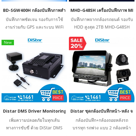
BD-SGW400H กล้องบันทึกภาพสำหรับรถยนต์ รองรับ GPS และ WiFi
MHD-G48SH เครื่องบันทึกภาพ M
บันทึกภาพชัดเจน รองรับการใช้
บันทึกภาพจากกล้องรถยนต์ รองรับ
งานร่วมกับ GPS และระบบ WiFi
HDD สูงสุด 2TB MHD-G48SH
รองรับการบันทึกข้อมูลผ่าน SD
เป็นเครื่องบันทึกภาพ MDVR แบบ
Card พร้อมรองรับ GPS สำหรับ
Off-Line สำหรับบันทึกเหตุการณ์
New
ติดตามตำแหน่งพื้นที่ รองรับ USB
จากกล้องติดรถ รองรับการเชื่อม
2.0 สำหรับสำรองข้อมูลความเร็ว
ต่อกล้องมาตรฐานและ IP
สูง มีระบบป้องกันแรงสั่นสะเทือน
Camera พร้อมรองรับฮาร์ดดิสก์
รองรับ SD Card สูงสุด 128GB
ขนาด 2.5 นิ้ว ความจุสูงสุด
และหน้าจอแสดงผลขนาด 7 นิ้ว
2,000GB สามารถจัดเก็บข้อมูล
เพื่อรองรับการใช้งานในสภาพ
ภาพ วิดีโอ และข้อมูลการเดินทาง
แวดล้อมต่าง ๆ
ภายในเครื่อง เหมาะสำหรับรถ
บรรทุก รถโดยสาร และรถใช้งาน
เชิงพาณิชย์ที่ต้องการระบบบันทึก
Distar DMS Driver Monitoring System อุปกรณ์ควบคุมพฤติกรรมการขับ
Distar ชุดกล้องบันทึกหน้า-หลัง จอ
ภาพภายในรถอย่างมีประสิทธิภาพ
เพิ่มความปลอดภัยในทุกเส้น
กล้องบันทึก+กล้องถอยหลังรถ
ทางการขับขี่ ด้วย DiStar DMS
บรรทุก รถพ่วง แบบ 2 กล้องหน้า
ระบบที่จะแจ้งเตือน การขับขี่ที่มีส่ง
หลัง พร้อมหน้าจอ 7 นิ้ว DISTAR