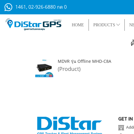
1461, 02-926-6880 กด 0
HOME
PRODUCTS
N
MDVR รุ่น Offline MHD-C8A
(Product)
GET IN
Addre