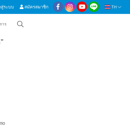
าสู่ระบบ
สมัครสมาชิก
TH
ิการ
"
1110