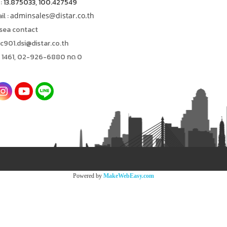
:
13.875033, 100.427549
l :
adminsales@distar.co.th
rsea contact
oc901.dsi@distar.co.th
: 1461, 02-926-6880 กด 0
Powered by
MakeWebEasy.com